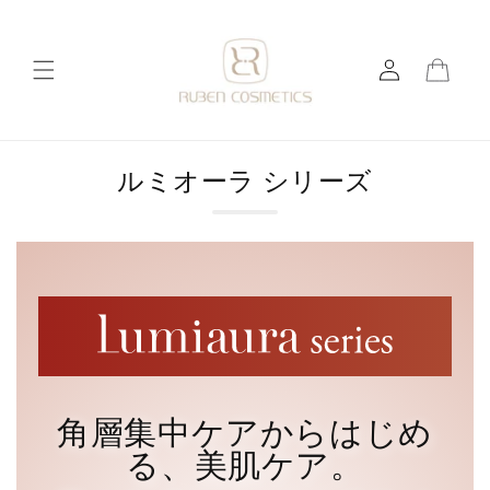
コンテ
ンツに
ロ
進む
カ
グ
ー
イ
ト
ン
ルミオーラ シリーズ
角層集中ケアからはじめ
る、美肌ケア。