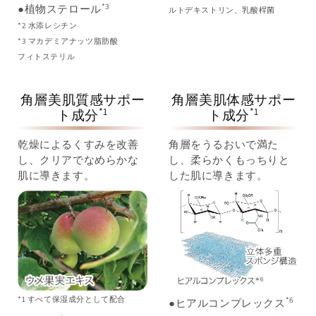
*3
●植物ステロール
ルトデキストリン、乳酸桿菌
*2 水添レシチン
*3 マカデミアナッツ脂肪酸
フィトステリル
角層美肌質感サポー
角層美肌体感サポー
*1
*1
ト成分
ト成分
乾燥によるくすみを改善
角層をうるおいで満た
し、クリアでなめらかな
し、柔らかくもっちりと
肌に導きます。
した肌に導きます。
*1 すべて保湿成分として配合
*6
●ヒアルコンプレックス