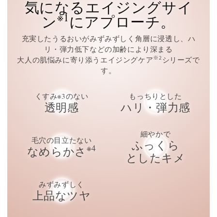
気になるエイジングサイ
※1
ン
にアプローチ。
充実したうるおいがみずみずしく角層に浸透し、ハ
リ・弾力低下などの加齢により深まる
※2
大人の肌悩みに寄り添うエイジングケア
シリーズで
す。
くすみ※3のない
もっちりとした
透明感
ハリ・弾力感
細やかで
毛穴の目立たない
ふっくら
※4
なめらかさ
としたキメ
みずみずしく
上品なツヤ