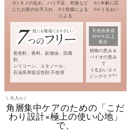
※1 キメの乱れ、ハリ不足、乾燥など ※2 年齢に応
じたお肌のお手入れ ※3 乾燥による ※4 うるおい
による
天然由来成
分99％以上
配合
植物の恵み＆
着色料、香料、鉱物油、防腐
バイオの恵み
剤、
で
シリコーン、エタノール、
うるおいエイ
石油系界面活性剤 不使用
※2
ジングケア
角層集中ケア
のための「こだ
わり設計×極上の使い心地」
で、