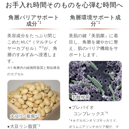
お手入れ時間そのものを心弾む時間へ
角層バリアサポート
角層環境サポート成
*1
*1
成分
分
美容成分をたっぷり閉じ
美肌の鍵『美肌菌』に着
こめたMLC®（マルチレイ
目し、角層を健やかに整
※5
ヤーカプセル）
が、角
え、肌のバリア機能をサ
層のすみずみへ浸透しま
ポートします。
す。
※5 角層内の細胞間脂質と類似構造
のカプセル
●プレバイオ
*4
コンプレックス
*4 α-グルカンオリゴサッカリド、
*2
●大豆リン脂質
ポリムニアソンチホリア根汁、マ