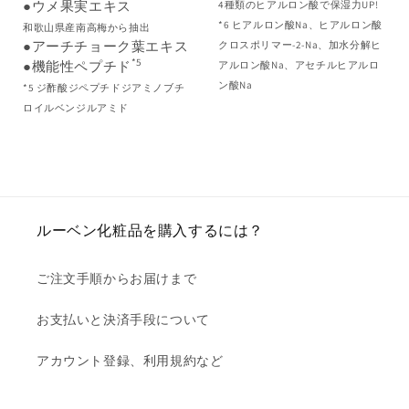
●ウメ果実エキス
4種類のヒアルロン酸で保湿力UP!
*6 ヒアルロン酸Na、ヒアルロン酸
和歌山県産南高梅から抽出
●アーチチョーク葉エキス
クロスポリマー-2-Na、加水分解ヒ
*5
●機能性ペプチド
アルロン酸Na、アセチルヒアルロ
ン酸Na
*5 ジ酢酸ジペプチドジアミノブチ
ロイルベンジルアミド
ルーベン化粧品を購入するには？
ご注文手順からお届けまで
お支払いと決済手段について
アカウント登録、利用規約など