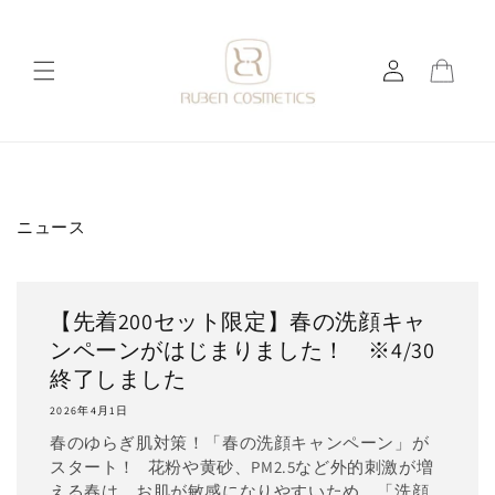
コンテ
ンツに
ロ
進む
カ
グ
ー
イ
ト
ン
ニュース
【先着200セット限定】春の洗顔キャ
ンペーンがはじまりました！ ※4/30
終了しました
2026年4月1日
春のゆらぎ肌対策！「春の洗顔キャンペーン」が
スタート！ 花粉や黄砂、PM2.5など外的刺激が増
える春は、お肌が敏感になりやすいため、「洗顔